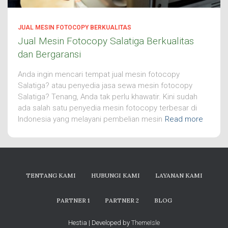
JUAL MESIN FOTOCOPY BERKUALITAS
Jual Mesin Fotocopy Salatiga Berkualitas
dan Bergaransi
Anda ingin mencari tempat jual mesin fotocopy
Salatiga? atau penyedia jasa sewa mesin fotocopy
Salatiga? Tenang, Anda tak perlu khawatir. Kini sudah
ada salah satu penyedia mesin fotocopy terbesar di
Indonesia yang melayani pembelian mesin
Read more
TENTANG KAMI
HUBUNGI KAMI
LAYANAN KAMI
PARTNER 1
PARTNER 2
BLOG
Hestia | Developed by
ThemeIsle