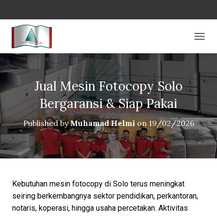
T
O
G
G
L
Jual Mesin Fotocopy Solo
E
N
Bergaransi & Siap Pakai
A
V
Published by
Muhamad Helmi
on
19/02/2026
I
G
A
T
I
O
N
Kebutuhan mesin fotocopy di Solo terus meningkat
seiring berkembangnya sektor pendidikan, perkantoran,
notaris, koperasi, hingga usaha percetakan. Aktivitas