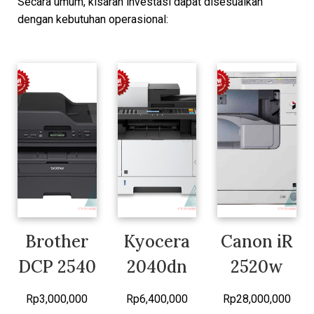
Secara umum, kisaran investasi dapat disesuaikan
dengan kebutuhan operasional:
Brother
Kyocera
Canon iR
DCP 2540
2040dn
2520w
Rp
3,000,000
Rp
6,400,000
Rp
28,000,000