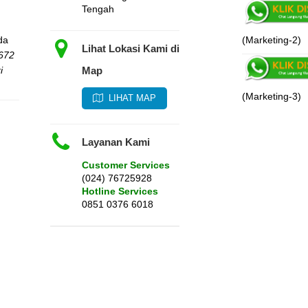
Tengah
cera M2540dn
izzHub 350
da
(Marketing-2)
FULL
FULL
Lihat Lokasi Kami di
672
ESIFICATION
ESIFICATION
i
Map
(Marketing-3)
LIHAT MAP
Layanan Kami
Customer Services
(024) 76725928
Hotline Services
0851 0376 6018