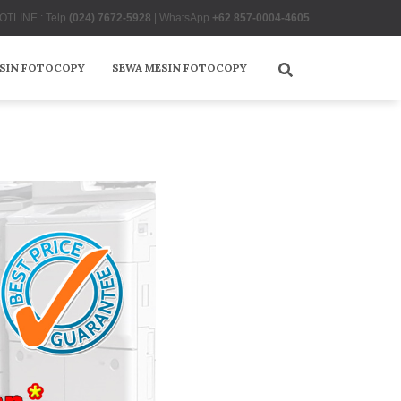
OTLINE : Telp
(024) 7672-5928
| WhatsApp
+62 857-0004-4605
ESIN FOTOCOPY
SEWA MESIN FOTOCOPY