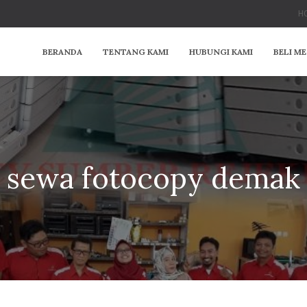
HO
BERANDA
TENTANG KAMI
HUBUNGI KAMI
BELI M
sewa fotocopy demak