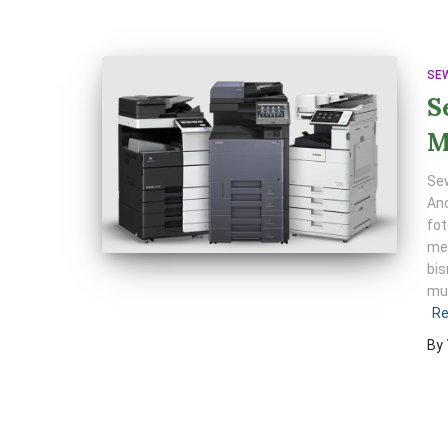
SE
S
M
Se
And
fot
me
bis
mur
Re
By