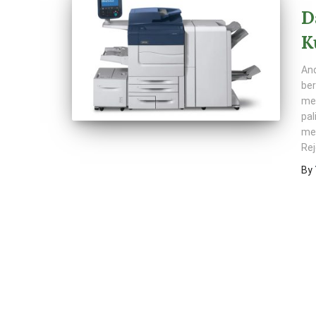
D
K
An
ber
mel
pal
me
Rej
By