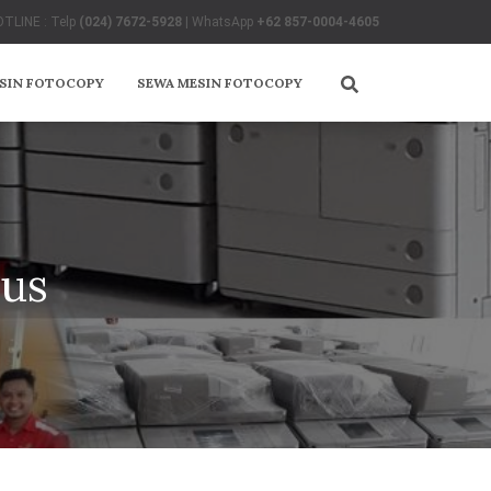
TLINE : Telp
(024) 7672-5928
| WhatsApp
+62 857-0004-4605
ESIN FOTOCOPY
SEWA MESIN FOTOCOPY
dus