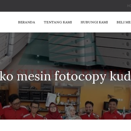
HO
BERANDA
TENTANG KAMI
HUBUNGI KAMI
BELI M
ko mesin fotocopy ku