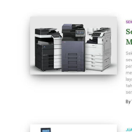
SE
S
M
Sek
sew
pen
me
lay
tah
se
By
JU