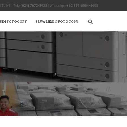
TLINE : Telp
(024) 7672-5928
| WhatsApp
+62 857-0004-4605
ESIN FOTOCOPY
SEWA MESIN FOTOCOPY