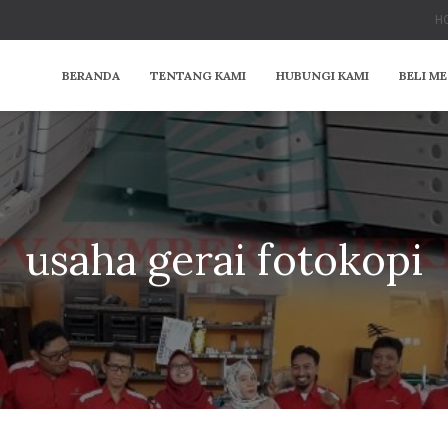
HO
BERANDA
TENTANG KAMI
HUBUNGI KAMI
BELI M
usaha gerai fotokopi