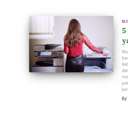
BL
5
y
Ke
ban
Keb
dar
me
pel
ber
By