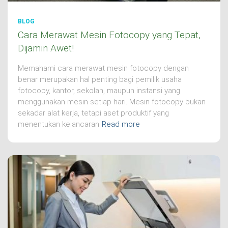
BLOG
Cara Merawat Mesin Fotocopy yang Tepat,
Dijamin Awet!
Memahami cara merawat mesin fotocopy dengan
benar merupakan hal penting bagi pemilik usaha
fotocopy, kantor, sekolah, maupun instansi yang
menggunakan mesin setiap hari. Mesin fotocopy bukan
sekadar alat kerja, tetapi aset produktif yang
menentukan kelancaran
Read more