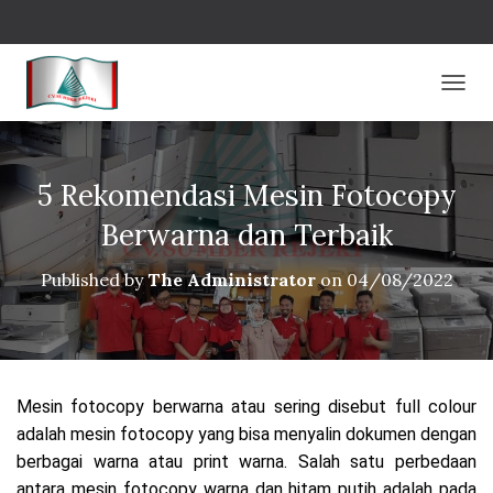
T
O
G
G
L
5 Rekomendasi Mesin Fotocopy
E
N
Berwarna dan Terbaik
A
V
Published by
The Administrator
on
04/08/2022
I
G
A
T
I
O
Mesin fotocopy berwarna atau sering disebut full colour
N
adalah mesin fotocopy yang bisa menyalin dokumen dengan
berbagai warna atau print warna. Salah satu perbedaan
antara mesin fotocopy warna dan hitam putih adalah pada