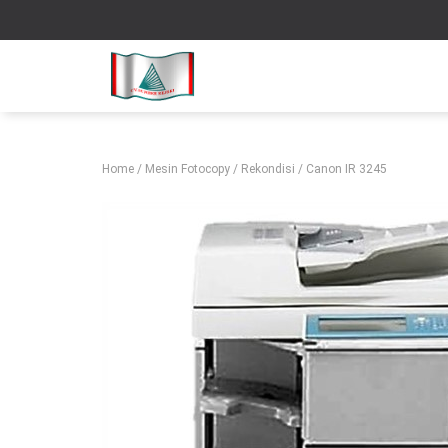
Home
/
Mesin Fotocopy
/
Rekondisi
/ Canon IR 3245