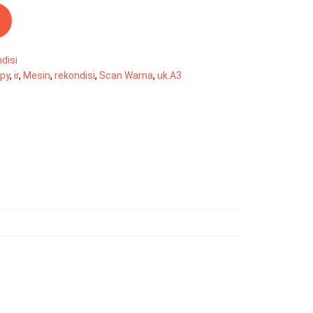
disi
py
,
ir
,
Mesin
,
rekondisi
,
Scan Warna
,
uk.A3