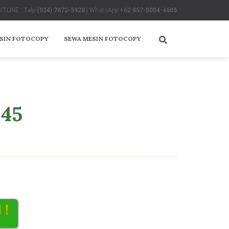
TLINE : Telp
(024) 7672-5928
| WhatsApp
+62 857-0004-4605
ESIN FOTOCOPY
SEWA MESIN FOTOCOPY
245