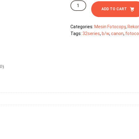
Canon
IR
ADD TO CART
3245
quantity
Categories:
Mesin Fotocopy
,
Rekon
Tags:
32series
,
b/w
,
canon
,
fotoco
0)