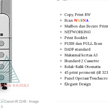
Copy, Print BW
Scan
W
A
R
N
A
Mailbox dan Secure Prin
NETWORKING
Print Booklet
PUSH dan PULL Scan
DADF standard
Maksimal kertas A3
Standard 2 Cassette
Bolak-Balik Otomatis
45 print permenit (iR 323
Panel Operasi Touchscr
Elegant Design