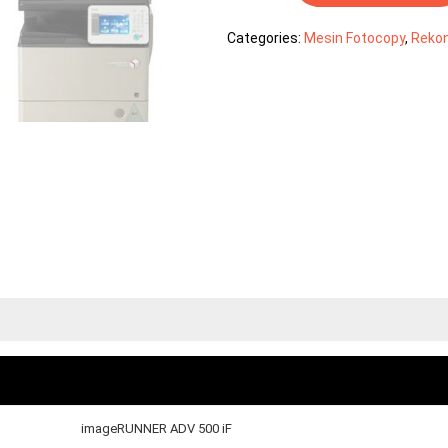
500
Categories:
Mesin Fotocopy
,
Rekon
IF
quantity
imageRUNNER ADV 500 iF