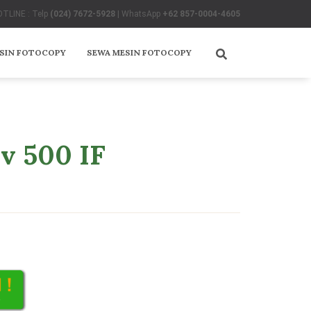
TLINE : Telp
(024) 7672-5928
| WhatsApp
+62 857-0004-4605
ESIN FOTOCOPY
SEWA MESIN FOTOCOPY
v 500 IF