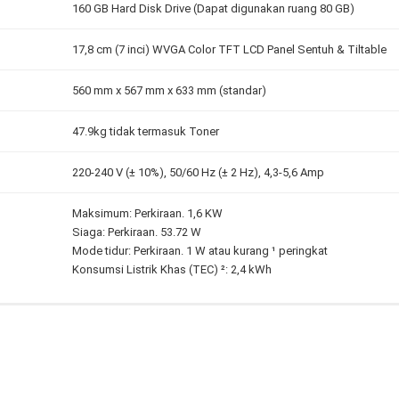
160 GB Hard Disk Drive (Dapat digunakan ruang 80 GB)
17,8 cm (7 inci) WVGA Color TFT LCD Panel Sentuh & Tiltable
560 mm x 567 mm x 633 mm (standar)
47.9kg tidak termasuk Toner
220-240 V (± 10%), 50/60 Hz (± 2 Hz), 4,3-5,6 Amp
Maksimum: Perkiraan. 1,6 KW
Siaga: Perkiraan. 53.72 W
Mode tidur: Perkiraan. 1 W atau kurang ¹ peringkat
Konsumsi Listrik Khas (TEC) ²: 2,4 kWh