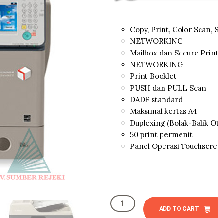
Copy, Print, Color Scan,
NETWORKING
Mailbox dan Secure Prin
NETWORKING
Print Booklet
PUSH dan PULL Scan
DADF standard
Maksimal kertas A4
Duplexing (Bolak-Balik O
50 print permenit
Panel Operasi Touchscr
Canon
iR
ADD TO CART
adv