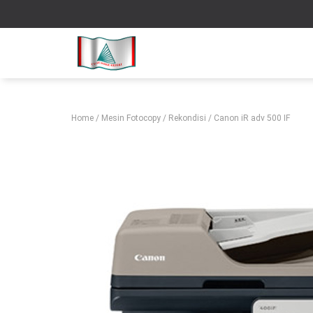
Home
/
Mesin Fotocopy
/
Rekondisi
/ Canon iR adv 500 IF