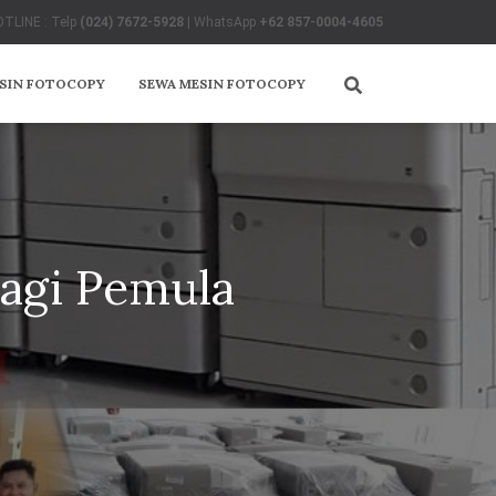
TLINE : Telp
(024) 7672-5928
| WhatsApp
+62 857-0004-4605
ESIN FOTOCOPY
SEWA MESIN FOTOCOPY
agi Pemula